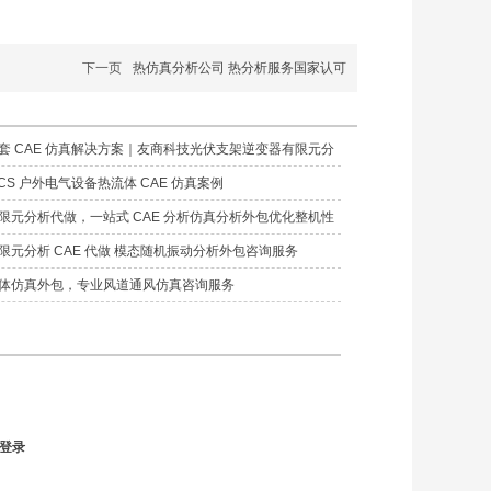
下一页
热仿真分析公司 热分析服务国家认可
套 CAE 仿真解决方案｜友商科技光伏支架逆变器有限元分
例
CS 户外电气设备热流体 CAE 仿真案例
限元分析代做，一站式 CAE 分析仿真分析外包优化整机性
限元分析 CAE 代做 模态随机振动分析外包咨询服务
体仿真外包，专业风道通风仿真咨询服务
登录