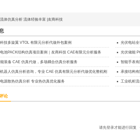
流体仿真分析 流体经验丰富 |友商科技
息
科技多旋翼 VTOL 有限元分析代做外包案例
光伏电站全
析代做外包案
电池PACK结构仿真项目案例｜友商科技 CAE有限元分析服务
光伏储能 P
 智能装备 CAE 仿真代做，多场耦合仿真分析服务
智能手表有
能
机器人仿真分析咨询，专业 CAE 仿真有限元分析代做优化整机刚
承接结构有
电源散热仿真分析 专业热仿真优化服务
工业机柜流
评论
请先登录才能进行回复