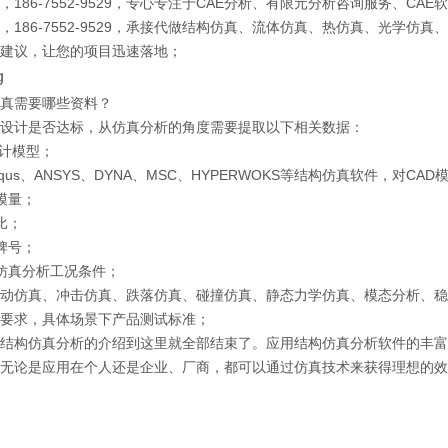
，186-7552-9529，专心专注于CAE分析、有限元分析咨询服务、CA
，186-7552-9529，承接代做结构仿真、流体仿真、热仿真、光学
建议，让您的项目迅速落地；
真需要哪些资料？
设计是否达标，从仿真分析的角度需要提取以下相关数据：
设计模型；
aqus、ANSYS、DYNA、MSC、HYPERWOKS等结构仿真软件，对CA
模量；
比；
牌号；
仿真分析工况条件；
动仿真、冲击仿真、跌落仿真、碰撞仿真、静态力学仿真、模态分析、稳
要求，具体场景下产品测试标准；
结构仿真分析的介绍到这里就全部结束了。应用结构仿真分析软件的丰富
无论是应用在个人还是企业、厂商，都可以通过仿真技术来获得理想的效